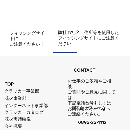
​弊社の社名、住所等を使用した
​フィッシングサイ
フィッシングサイトにご注意く
トに
ださい。
​ご注意ください！
CONTACT
お仕事のご依頼やご相
TOP
談、
クラッカー事業部
ご質問やご意見に関して
は、
花火事業部
下記電話番号もしくは
インターネット事業部
お問合せフォーム
お問合せフォームより
クラッカーカタログ
ご連絡ください。
花火実績映像
0895-25-1112
​会社概要